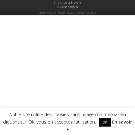
11 bis rue la Bruyere
31120 Pinsaguel
MENTIONS LÉGALES
-
IMPRIMER LA PAGE
-
© MULTIMED SOLUTIONS
Notre site utilise des cookies sans usage commercial. En
cliquant sur OK, vous en acceptez l’utilisation.
En savoir
OK
+