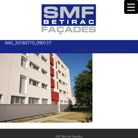
IMG_20180710_090137
Accueil
»
Réalisations
»
IMG_20180710_090137
SMF Betirac Façades