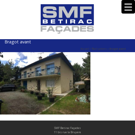
Bragot avant
Accueil
»
Réalisations
»
Bragot avant
SMF Betirac Façades
11 bis rue la Bruyere