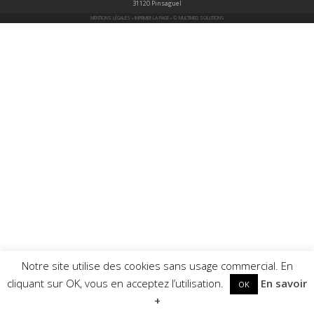
31120 Pinsaguel
MENTIONS LÉGALES
-
IMPRIMER LA PAGE
-
© MULTIMED SOLUTIONS
Notre site utilise des cookies sans usage commercial. En
cliquant sur OK, vous en acceptez l’utilisation.
En savoir
OK
+